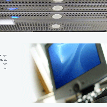
ns qui
qu'au
e des
ue ou